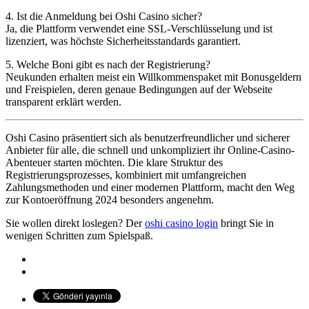
4. Ist die Anmeldung bei Oshi Casino sicher?
Ja, die Plattform verwendet eine SSL-Verschlüsselung und ist
lizenziert, was höchste Sicherheitsstandards garantiert.
5. Welche Boni gibt es nach der Registrierung?
Neukunden erhalten meist ein Willkommenspaket mit Bonusgeldern
und Freispielen, deren genaue Bedingungen auf der Webseite
transparent erklärt werden.
Oshi Casino präsentiert sich als benutzerfreundlicher und sicherer
Anbieter für alle, die schnell und unkompliziert ihr Online-Casino-
Abenteuer starten möchten. Die klare Struktur des
Registrierungsprozesses, kombiniert mit umfangreichen
Zahlungsmethoden und einer modernen Plattform, macht den Weg
zur Kontoeröffnung 2024 besonders angenehm.
Sie wollen direkt loslegen? Der
oshi casino login
bringt Sie in
wenigen Schritten zum Spielspaß.