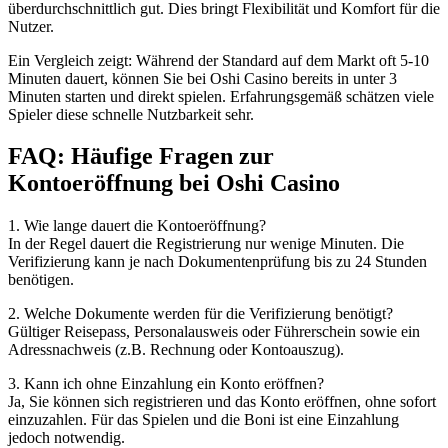
überdurchschnittlich gut. Dies bringt Flexibilität und Komfort für die
Nutzer.
Ein Vergleich zeigt: Während der Standard auf dem Markt oft 5-10
Minuten dauert, können Sie bei Oshi Casino bereits in unter 3
Minuten starten und direkt spielen. Erfahrungsgemäß schätzen viele
Spieler diese schnelle Nutzbarkeit sehr.
FAQ: Häufige Fragen zur
Kontoeröffnung bei Oshi Casino
1. Wie lange dauert die Kontoeröffnung?
In der Regel dauert die Registrierung nur wenige Minuten. Die
Verifizierung kann je nach Dokumentenprüfung bis zu 24 Stunden
benötigen.
2. Welche Dokumente werden für die Verifizierung benötigt?
Gültiger Reisepass, Personalausweis oder Führerschein sowie ein
Adressnachweis (z.B. Rechnung oder Kontoauszug).
3. Kann ich ohne Einzahlung ein Konto eröffnen?
Ja, Sie können sich registrieren und das Konto eröffnen, ohne sofort
einzuzahlen. Für das Spielen und die Boni ist eine Einzahlung
jedoch notwendig.