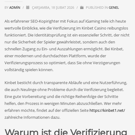
BY
ADMIN
/
ÇARŞAMBA, 18 ŞUBAT 2026
/
PUBLISHED IN
GENEL
Als erfahrener SEO-Kopirighter mit Fokus auf iGaming teile ich heute
wertvolle Einblicke, wie die Verifizierung im Kinbet Casino reibungslos
funktioniert. Die Identitätsprüfung ist ein essenzieller Schritt, der nicht
nur die Sicherheit der Spieler gewährleistet, sondern auch den
schnellen Zugang zu Ein- und Auszahlungen ermöglicht. Bei Kinbet,
einer modernen und durchdachten Plattform, wurde der
Verifizierungsprozess so optimiert, dass Sie ohne Verzögerungen
vollständig spielen können.
Kinbet besticht durch transparente Abläufe und eine Nutzerführung,
die auch Neulinge ohne Probleme durch die Verifizierung begleitet.
Eine gute Vorbereitung und die richtige Reihenfolge der Schritte
helfen, den Prozess in wenigen Minuten abzuschließen. Wer mehr
erfahren möchte, findet auf der offiziellen Seite
https://kinbet1.net/
zahlreiche Informationen dazu.
Warum ist die Verifizierung