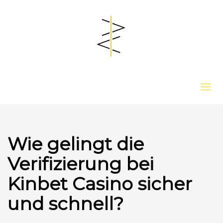
Wie gelingt die
Verifizierung bei
Kinbet Casino sicher
und schnell?