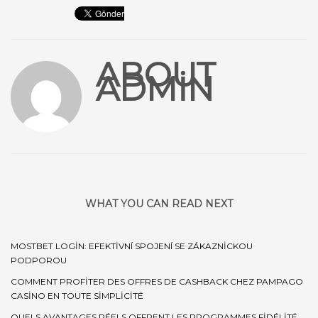
ABOUT
ADMIN
WHAT YOU CAN READ NEXT
MOSTBET LOGIN: EFEKTIVNÍ SPOJENÍ SE ZÁKAZNICKOU
PODPOROU
COMMENT PROFITER DES OFFRES DE CASHBACK CHEZ PAMPAGO
CASINO EN TOUTE SIMPLICITÉ
QUELS AVANTAGES RÉELS OFFRENT LES PROGRAMMES FIDÉLITÉ