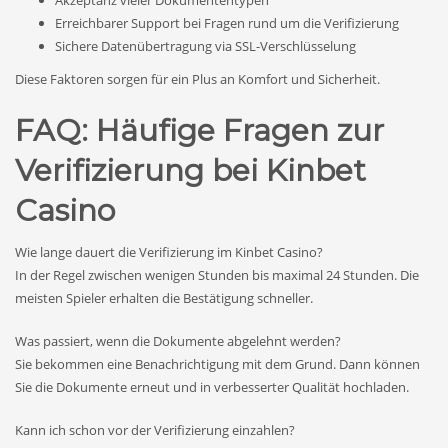
Erreichbarer Support bei Fragen rund um die Verifizierung
Sichere Datenübertragung via SSL-Verschlüsselung
Diese Faktoren sorgen für ein Plus an Komfort und Sicherheit.
FAQ: Häufige Fragen zur
Verifizierung bei Kinbet
Casino
Wie lange dauert die Verifizierung im Kinbet Casino?
In der Regel zwischen wenigen Stunden bis maximal 24 Stunden. Die
meisten Spieler erhalten die Bestätigung schneller.
Was passiert, wenn die Dokumente abgelehnt werden?
Sie bekommen eine Benachrichtigung mit dem Grund. Dann können
Sie die Dokumente erneut und in verbesserter Qualität hochladen.
Kann ich schon vor der Verifizierung einzahlen?