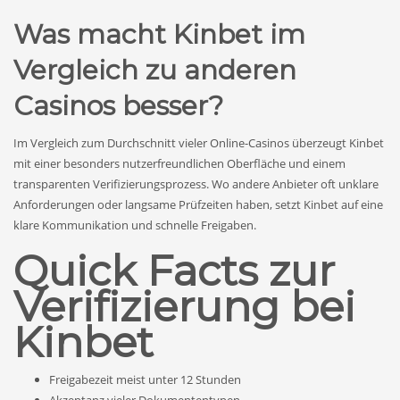
Was macht Kinbet im
Vergleich zu anderen
Casinos besser?
Im Vergleich zum Durchschnitt vieler Online-Casinos überzeugt Kinbet
mit einer besonders nutzerfreundlichen Oberfläche und einem
transparenten Verifizierungsprozess. Wo andere Anbieter oft unklare
Anforderungen oder langsame Prüfzeiten haben, setzt Kinbet auf eine
klare Kommunikation und schnelle Freigaben.
Quick Facts zur
Verifizierung bei
Kinbet
Freigabezeit meist unter 12 Stunden
Akzeptanz vieler Dokumententypen