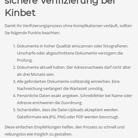
sichere Verifizierung bei
Kinbet
Damit Ihr Verifizierungsprozess ohne Komplikationen verläuft, sollten
Sie folgende Punkte beachten:
Dokumente in hoher Qualität einscannen oder fotografieren.
Unscharfe oder abgeschnittene Dokumente verzögern die
Prüfung.
Dokumente aktuell halten. Der Adressnachweis darf nicht älter
als drei Monate sein.
Alle geforderten Dokumente vollständig einreichen. Eine
Nachreichung verlängert die Wartezeit unnötig.
Persönliche Daten exakt angeben. Schreibfehler bei Name oder
Adresse erschweren die Zuordnung.
Sicherstellen, dass die Datei-Uploads akzeptiert werden.
Dateiformate wie JPG, PNG oder PDF werden bevorzugt.
Diese einfachen Empfehlungen helfen, den Prozess so schnell und
reibungslos wie möglich zu gestalten.