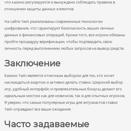
что казино регулируется и вынуждено соблюдать правила в
отношении защиты данных клиентов.
На сайте 1win реализованы современные технологии
шифрования, что гарантирует безопасность ваших личных
данных и финансовых операций. Кроме того, все игроки обязаны
пройти процедуру верификации, чтобы подтвердить свою
личность перед выполнением любых запросов на вывод средств.
Заключение
Казино 1win является отличным выбором для тех, кто хочет
наслаждаться азартом и активно делать ставки. Широкий выбор
игр, удобный интерфейс и привлекательные бонусы делают его
идеальным местом как для новичков, так и для опытных игроков.
Я уверен, что самые популярные игры для энтузиастов ставок
1win оправдают все ваши ожидания.
Часто задаваемые