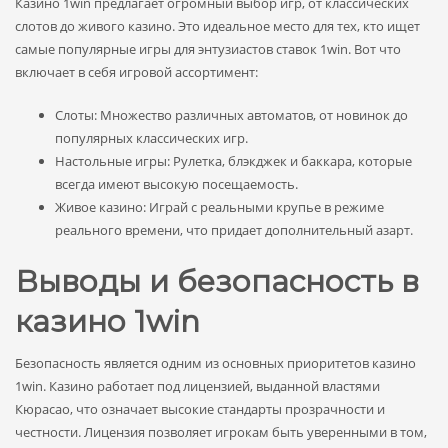
Казино 1win предлагает огромный выбор игр, от классических
слотов до живого казино. Это идеальное место для тех, кто ищет
самые популярные игры для энтузиастов ставок 1win. Вот что
включает в себя игровой ассортимент:
Слоты: Множество различных автоматов, от новинок до
популярных классических игр.
Настольные игры: Рулетка, блэкджек и баккара, которые
всегда имеют высокую посещаемость.
Живое казино: Играй с реальными крупье в режиме
реального времени, что придает дополнительный азарт.
Выводы и безопасность в
казино 1win
Безопасность является одним из основных приоритетов казино
1win. Казино работает под лицензией, выданной властями
Кюрасао, что означает высокие стандарты прозрачности и
честности. Лицензия позволяет игрокам быть уверенными в том,