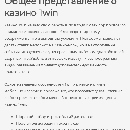
Общее представление о
казино 1win
Казино 1win начало свою работу в 2018 году и с тех пор привлекло
внимание множества игроков благодаря широкому
ассортименту игр и выгодным условиям. Платформа позволяет
делать ставки не только на казино-игры, но и на спортивные
события, что делает его универсальным выбором для любителей
азартных игр. Удобный интерфейс и доступ к разнообразным
видам развлечений придают дополнительную ценность
пользователю.
Одной из главных особенностей 1win является наличие
мобильной версии и приложения, что позволяет делать ставки в
любое время и в любом месте. Вот некоторые преимущества
казино 1win:
Широкий выбор игр и событий для ставок
Простая регистрация и вход на сайт
Привлекательные бонусы и промо-коды для новых игроков