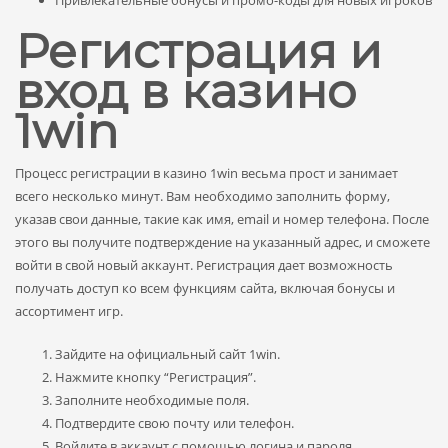
Регистрация и
вход в казино
1win
Процесс регистрации в казино 1win весьма прост и занимает
всего несколько минут. Вам необходимо заполнить форму,
указав свои данные, такие как имя, email и номер телефона. После
этого вы получите подтверждение на указанный адрес, и сможете
войти в свой новый аккаунт. Регистрация дает возможность
получать доступ ко всем функциям сайта, включая бонусы и
ассортимент игр.
Зайдите на официальный сайт 1win.
Нажмите кнопку “Регистрация”.
Заполните необходимые поля.
Подтвердите свою почту или телефон.
Войдите в аккаунт с помощью логина и пароля.