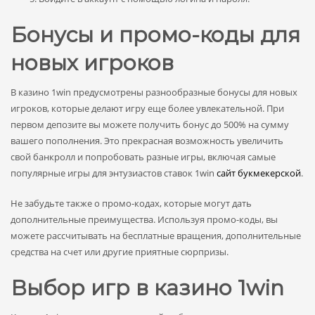
Бонусы и промо-коды для
новых игроков
В казино 1win предусмотрены разнообразные бонусы для новых
игроков, которые делают игру еще более увлекательной. При
первом депозите вы можете получить бонус до 500% на сумму
вашего пополнения. Это прекрасная возможность увеличить
свой банкролл и попробовать разные игры, включая самые
популярные игры для энтузиастов ставок 1win
сайт букмекерской
.
Не забудьте также о промо-кодах, которые могут дать
дополнительные преимущества. Используя промо-коды, вы
можете рассчитывать на бесплатные вращения, дополнительные
средства на счет или другие приятные сюрпризы.
Выбор игр в казино 1win