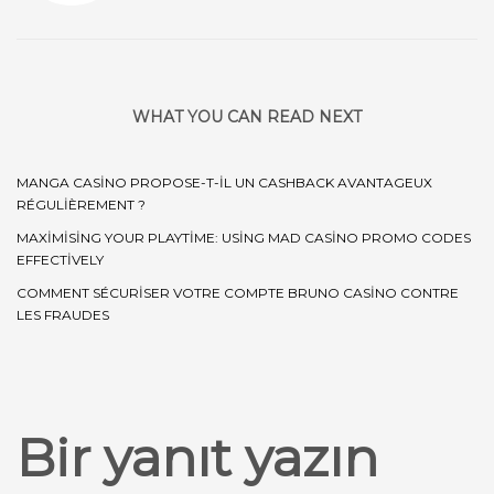
WHAT YOU CAN READ NEXT
MANGA CASINO PROPOSE-T-IL UN CASHBACK AVANTAGEUX
RÉGULIÈREMENT ?
MAXIMISING YOUR PLAYTIME: USING MAD CASINO PROMO CODES
EFFECTIVELY
COMMENT SÉCURISER VOTRE COMPTE BRUNO CASINO CONTRE
LES FRAUDES
Bir yanıt yazın