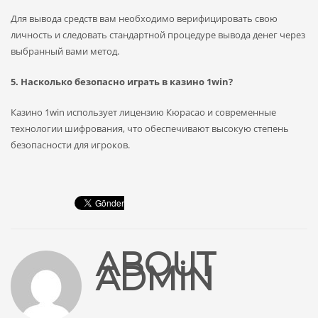
Для вывода средств вам необходимо верифицировать свою
личность и следовать стандартной процедуре вывода денег через
выбранный вами метод.
5. Насколько безопасно играть в казино 1win?
Казино 1win использует лицензию Кюрасао и современные
технологии шифрования, что обеспечивают высокую степень
безопасности для игроков.
ABOUT
ADMIN