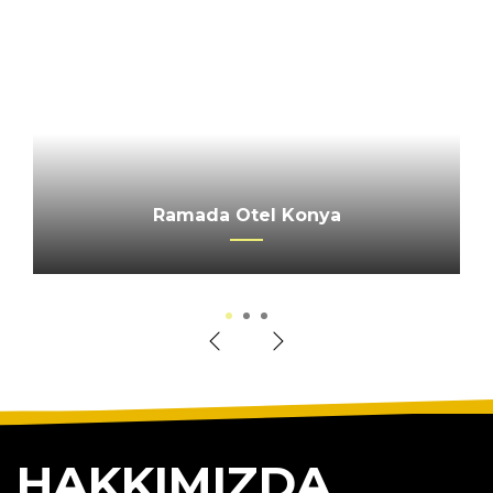
CALIMERA SERRA PALACE OTEL
Ramada Otel Konya
Merkez Ankara
1
2
3
HAKKIMIZDA