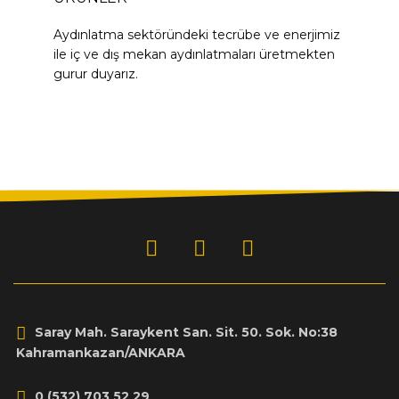
Aydınlatma sektöründeki tecrübe ve enerjimiz
ile iç ve dış mekan aydınlatmaları üretmekten
gurur duyarız.
Saray Mah. Saraykent San. Sit. 50. Sok. No:38
Kahramankazan/ANKARA
0 (532) 703 52 29