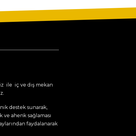
z ile iç ve dış mekan
z.
knik destek sunarak,
k ve ahenk sağlaması
taylarından faydalanarak