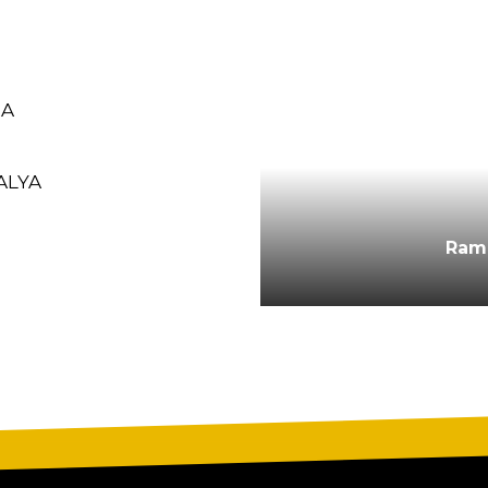
RA
ALYA
CALIMERA
Ram
M