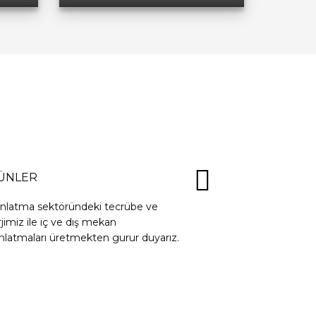
ÜNLER
ınlatma sektöründeki tecrübe ve
jimiz ile iç ve dış mekan
nlatmaları üretmekten gurur duyarız.