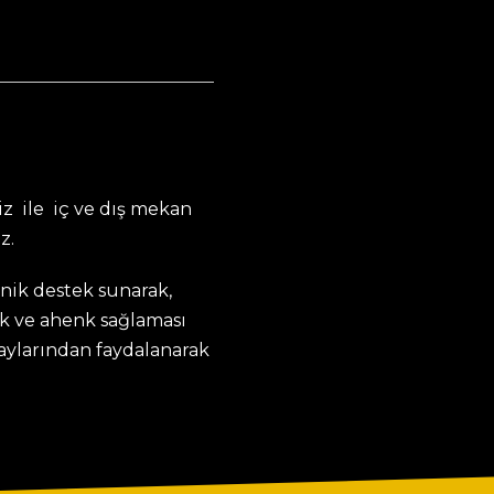
z ile iç ve dış mekan
z.
knik destek sunarak,
k ve ahenk sağlaması
taylarından faydalanarak