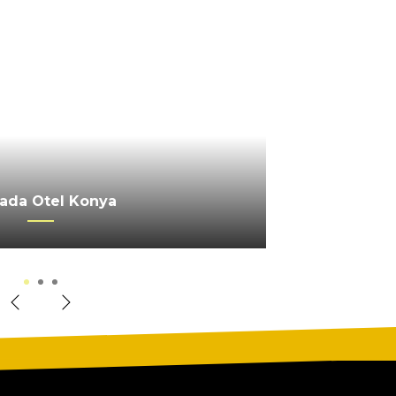
 SERRA PALACE OTEL
ada Otel Konya
erkez Ankara
1
2
3