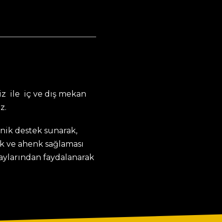
z ile iç ve dış mekan
z.
knik destek sunarak,
k ve ahenk sağlaması
taylarından faydalanarak