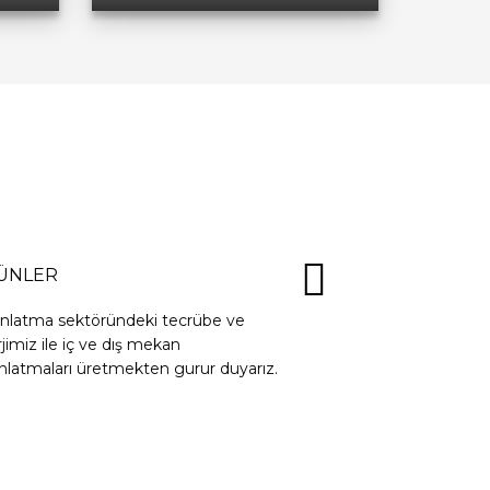
ÜNLER
ınlatma sektöründeki tecrübe ve
jimiz ile iç ve dış mekan
nlatmaları üretmekten gurur duyarız.