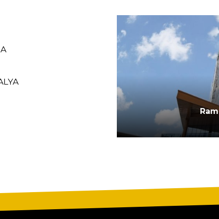
RA
ALYA
CALIMERA
Ram
M