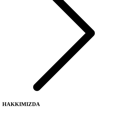
HAKKIMIZDA
Arelsan Aydınlatma olarak,
Aydınlatma sektördeki tecrübe ve enerjimiz ile iç ve