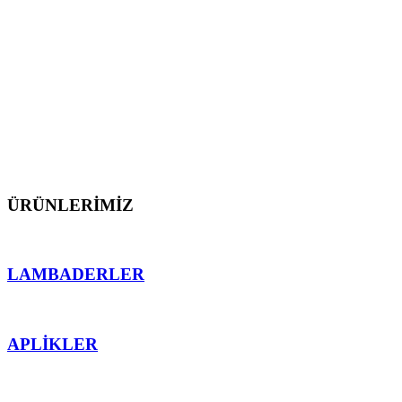
dış mekan aydınlatmalarını üretmekten gurur
duyarız.
Müşterilerimize proje öncesi ve sonrası teknik destek
sunarak, ürünlerimizin mekana en uygun işlevsellik
ve ahenk sağlaması için teknolojinin sektördeki en
önemli detaylarından faydalanarak çalışırız.
ÜRÜNLERİMİZ
LAMBADERLER
APLİKLER