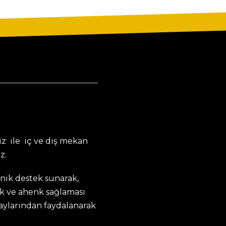
z ile iç ve dış mekan
z.
knik destek sunarak,
k ve ahenk sağlaması
taylarından faydalanarak