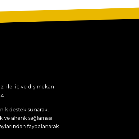
z ile iç ve dış mekan
z.
knik destek sunarak,
k ve ahenk sağlaması
taylarından faydalanarak