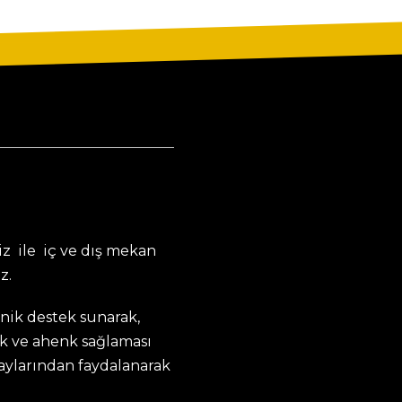
z ile iç ve dış mekan
z.
knik destek sunarak,
k ve ahenk sağlaması
taylarından faydalanarak