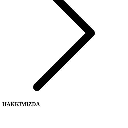
HAKKIMIZDA
Arelsan Aydınlatma olarak,
Aydınlatma sektördeki tecrübe ve enerjimiz ile iç ve