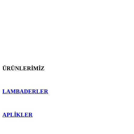
dış mekan aydınlatmalarını üretmekten gurur
duyarız.
Müşterilerimize proje öncesi ve sonrası teknik destek
sunarak, ürünlerimizin mekana en uygun işlevsellik
ve ahenk sağlaması için teknolojinin sektördeki en
önemli detaylarından faydalanarak çalışırız.
ÜRÜNLERİMİZ
LAMBADERLER
APLİKLER