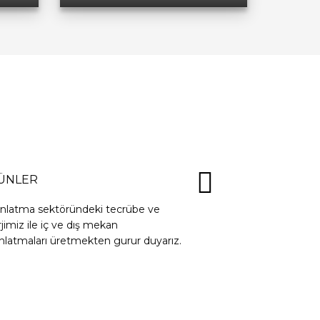
ÜNLER
ınlatma sektöründeki tecrübe ve
jimiz ile iç ve dış mekan
nlatmaları üretmekten gurur duyarız.