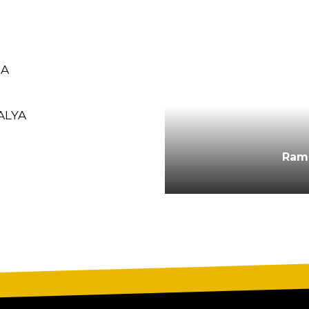
RA
ALYA
CALIMERA
Ram
M