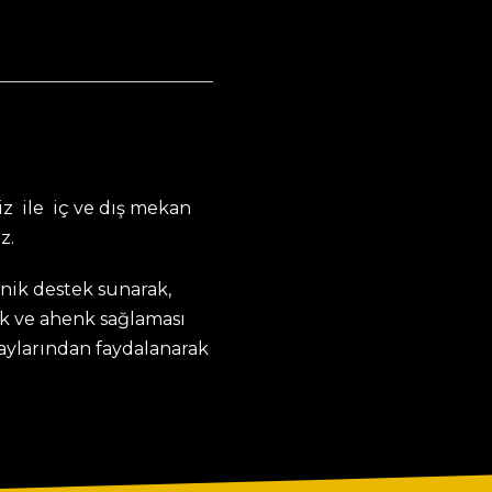
z ile iç ve dış mekan
z.
knik destek sunarak,
k ve ahenk sağlaması
taylarından faydalanarak