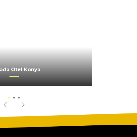
 SERRA PALACE OTEL
ada Otel Konya
erkez Ankara
1
2
3