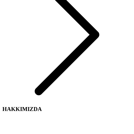
HAKKIMIZDA
Arelsan Aydınlatma olarak,
Aydınlatma sektördeki tecrübe ve enerjimiz ile iç ve