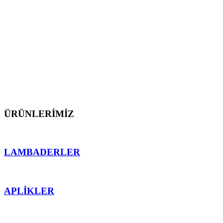
dış mekan aydınlatmalarını üretmekten gurur
duyarız.
Müşterilerimize proje öncesi ve sonrası teknik destek
sunarak, ürünlerimizin mekana en uygun işlevsellik
ve ahenk sağlaması için teknolojinin sektördeki en
önemli detaylarından faydalanarak çalışırız.
ÜRÜNLERİMİZ
LAMBADERLER
APLİKLER