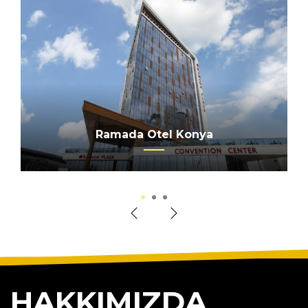
CALIMERA SERRA PALACE OTEL
Ramada Otel Konya
Merkez Ankara
1
2
3
HAKKIMIZDA