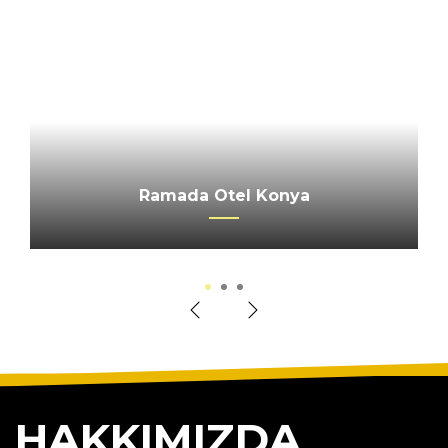
CALIMERA SERRA PALACE OTEL
Ramada Otel Konya
Merkez Ankara
1
2
3
HAKKIMIZDA