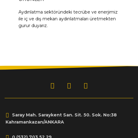
Aydınlatma sektöründeki tecrübe ve enerjimiz
ile iç ve dış mekan aydınlatmaları üretmekten
gurur duyarız.
Saray Mah. Saraykent San. Sit. 50. Sok. No:38
Kahramankazan/ANKARA
0 (532) 703 52 29