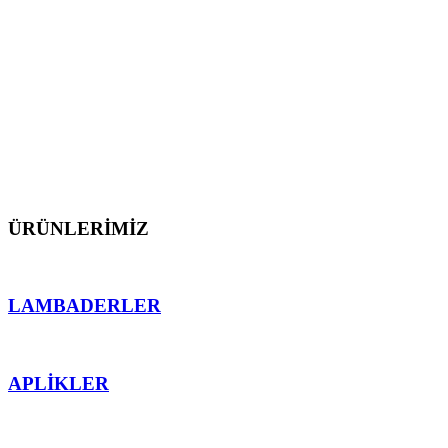
dış mekan aydınlatmalarını üretmekten gurur
duyarız.
Müşterilerimize proje öncesi ve sonrası teknik destek
sunarak, ürünlerimizin mekana en uygun işlevsellik
ve ahenk sağlaması için teknolojinin sektördeki en
önemli detaylarından faydalanarak çalışırız.
ÜRÜNLERİMİZ
LAMBADERLER
APLİKLER