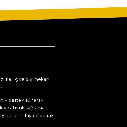
z ile iç ve dış mekan
z.
knik destek sunarak,
k ve ahenk sağlaması
taylarından faydalanarak