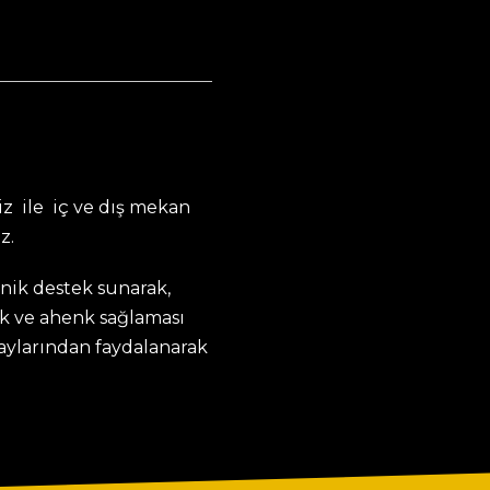
z ile iç ve dış mekan
z.
knik destek sunarak,
k ve ahenk sağlaması
taylarından faydalanarak