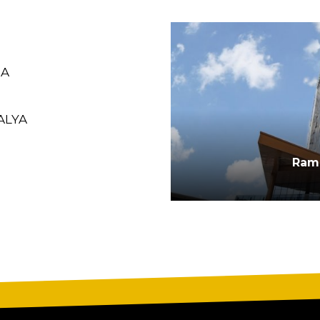
RA
ALYA
CALIMERA
Ram
M