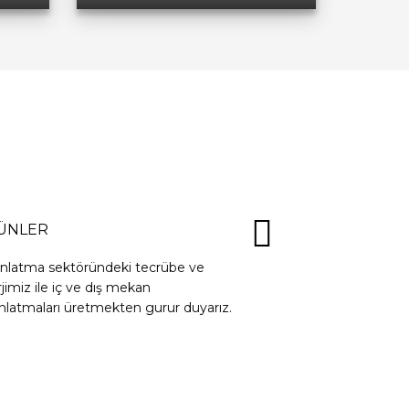
ÜNLER
ınlatma sektöründeki tecrübe ve
jimiz ile iç ve dış mekan
nlatmaları üretmekten gurur duyarız.