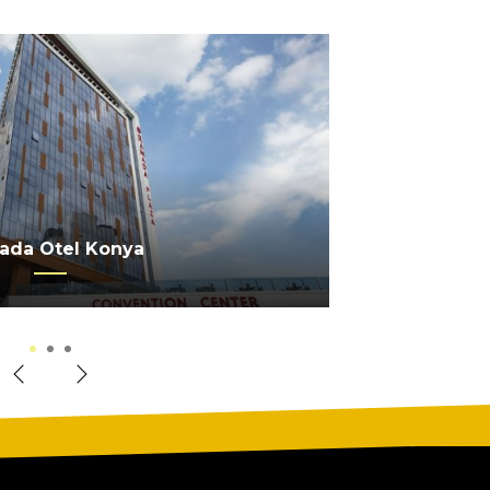
 SERRA PALACE OTEL
ada Otel Konya
erkez Ankara
1
2
3