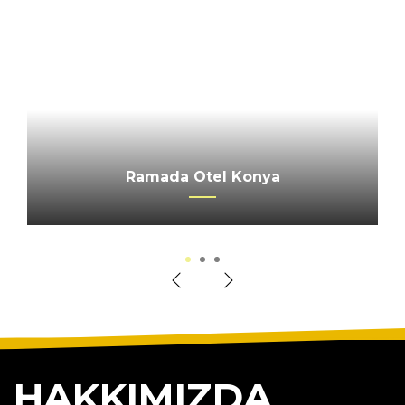
CALIMERA SERRA PALACE OTEL
Ramada Otel Konya
Merkez Ankara
1
2
3
HAKKIMIZDA