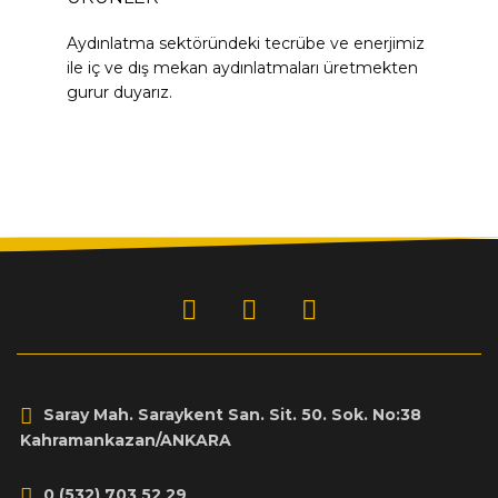
Aydınlatma sektöründeki tecrübe ve enerjimiz
ile iç ve dış mekan aydınlatmaları üretmekten
gurur duyarız.
Saray Mah. Saraykent San. Sit. 50. Sok. No:38
Kahramankazan/ANKARA
0 (532) 703 52 29