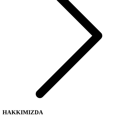
HAKKIMIZDA
Arelsan Aydınlatma olarak,
Aydınlatma sektördeki tecrübe ve enerjimiz ile iç ve