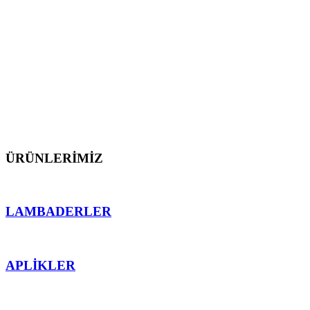
dış mekan aydınlatmalarını üretmekten gurur
duyarız.
Müşterilerimize proje öncesi ve sonrası teknik destek
sunarak, ürünlerimizin mekana en uygun işlevsellik
ve ahenk sağlaması için teknolojinin sektördeki en
önemli detaylarından faydalanarak çalışırız.
ÜRÜNLERİMİZ
LAMBADERLER
APLİKLER