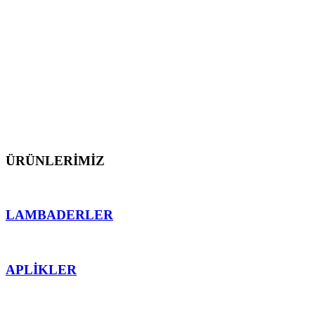
dış mekan aydınlatmalarını üretmekten gurur
duyarız.
Müşterilerimize proje öncesi ve sonrası teknik destek
sunarak, ürünlerimizin mekana en uygun işlevsellik
ve ahenk sağlaması için teknolojinin sektördeki en
önemli detaylarından faydalanarak çalışırız.
ÜRÜNLERİMİZ
LAMBADERLER
APLİKLER