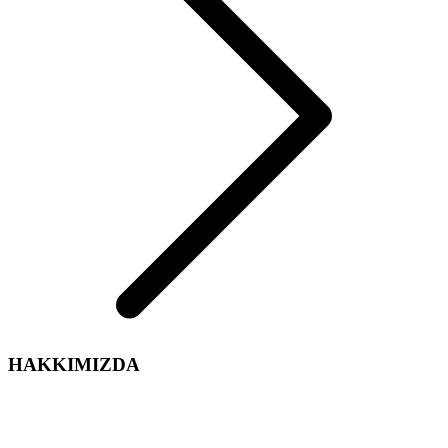
HAKKIMIZDA
Arelsan Aydınlatma olarak,
Aydınlatma sektördeki tecrübe ve enerjimiz ile iç ve