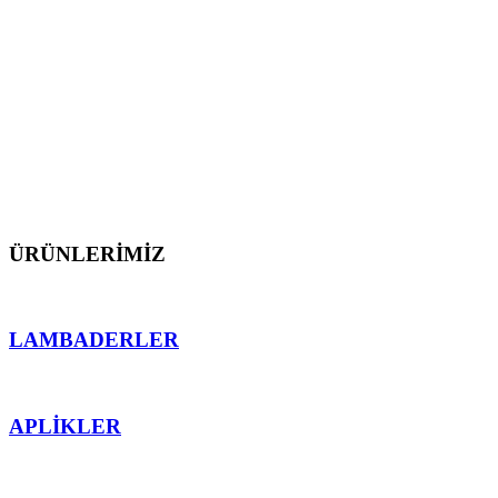
dış mekan aydınlatmalarını üretmekten gurur
duyarız.
Müşterilerimize proje öncesi ve sonrası teknik destek
sunarak, ürünlerimizin mekana en uygun işlevsellik
ve ahenk sağlaması için teknolojinin sektördeki en
önemli detaylarından faydalanarak çalışırız.
ÜRÜNLERİMİZ
LAMBADERLER
APLİKLER