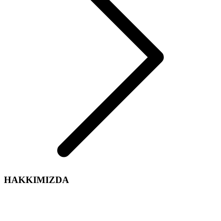
HAKKIMIZDA
Arelsan Aydınlatma olarak,
Aydınlatma sektördeki tecrübe ve enerjimiz ile iç ve