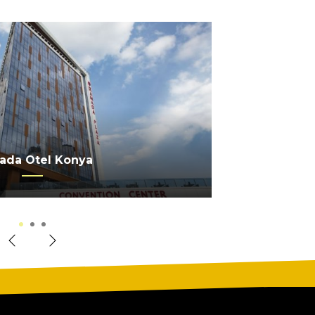
 SERRA PALACE OTEL
ada Otel Konya
erkez Ankara
1
2
3