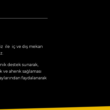
z ile iç ve dış mekan
z.
knik destek sunarak,
k ve ahenk sağlaması
taylarından faydalanarak