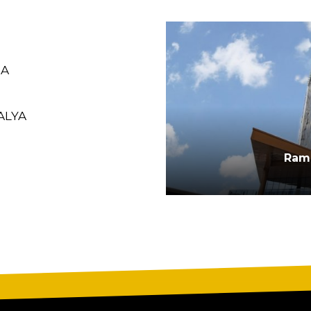
RA
ALYA
CALIMERA
Ram
M