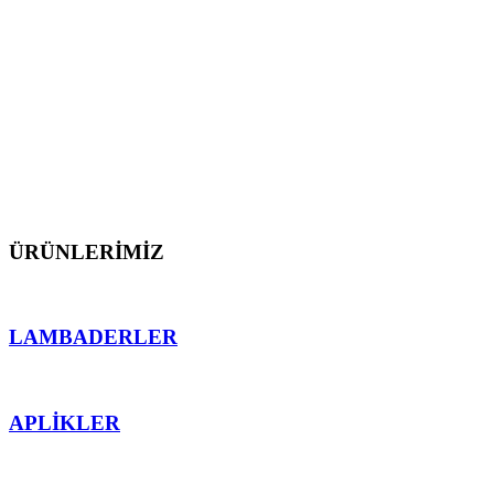
dış mekan aydınlatmalarını üretmekten gurur
duyarız.
Müşterilerimize proje öncesi ve sonrası teknik destek
sunarak, ürünlerimizin mekana en uygun işlevsellik
ve ahenk sağlaması için teknolojinin sektördeki en
önemli detaylarından faydalanarak çalışırız.
ÜRÜNLERİMİZ
LAMBADERLER
APLİKLER