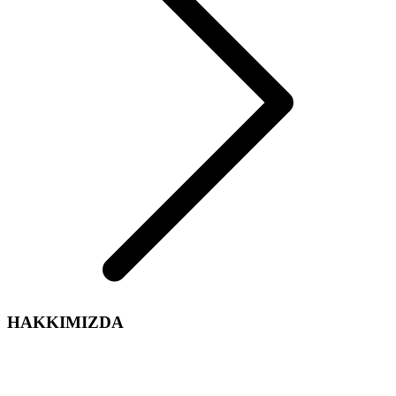
HAKKIMIZDA
Arelsan Aydınlatma olarak,
Aydınlatma sektördeki tecrübe ve enerjimiz ile iç ve