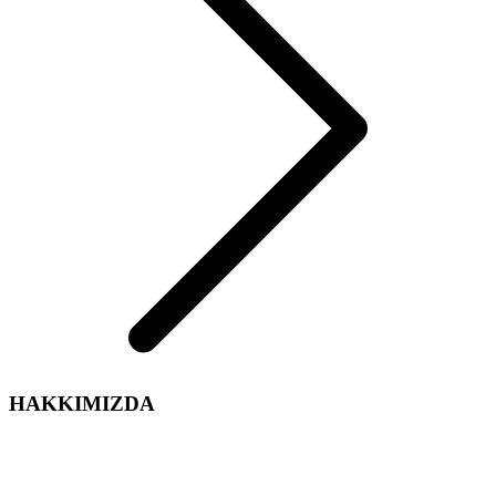
HAKKIMIZDA
Arelsan Aydınlatma olarak,
Aydınlatma sektördeki tecrübe ve enerjimiz ile iç ve