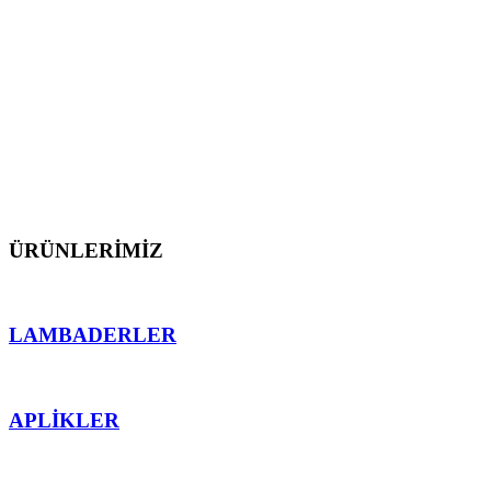
dış mekan aydınlatmalarını üretmekten gurur
duyarız.
Müşterilerimize proje öncesi ve sonrası teknik destek
sunarak, ürünlerimizin mekana en uygun işlevsellik
ve ahenk sağlaması için teknolojinin sektördeki en
önemli detaylarından faydalanarak çalışırız.
ÜRÜNLERİMİZ
LAMBADERLER
APLİKLER