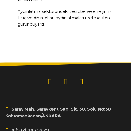
Aydınlatma sektöründeki tecrübe ve enerjimiz
ile iç ve dış mekan aydınlatmaları üretmekten
gurur duyarız.
Saray Mah. Saraykent San. Sit. 50. Sok. No:38
Kahramankazan/ANKARA
0 (532) 703 52 29