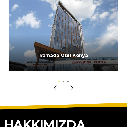
CALIMERA SERRA PALACE OTEL
Ramada Otel Konya
Merkez Ankara
1
2
3
HAKKIMIZDA