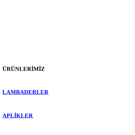
dış mekan aydınlatmalarını üretmekten gurur
duyarız.
Müşterilerimize proje öncesi ve sonrası teknik destek
sunarak, ürünlerimizin mekana en uygun işlevsellik
ve ahenk sağlaması için teknolojinin sektördeki en
önemli detaylarından faydalanarak çalışırız.
ÜRÜNLERİMİZ
LAMBADERLER
APLİKLER