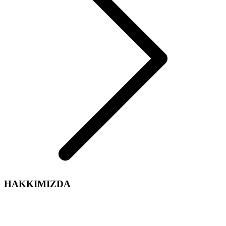
HAKKIMIZDA
Arelsan Aydınlatma olarak,
Aydınlatma sektördeki tecrübe ve enerjimiz ile iç ve