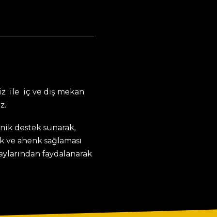
z ile iç ve dış mekan
z.
knik destek sunarak,
k ve ahenk sağlaması
taylarından faydalanarak