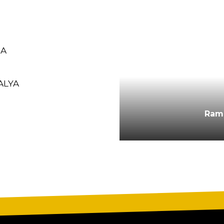
RA
ALYA
CALIMERA
Ram
M