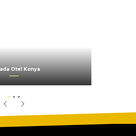
 SERRA PALACE OTEL
ada Otel Konya
erkez Ankara
1
2
3