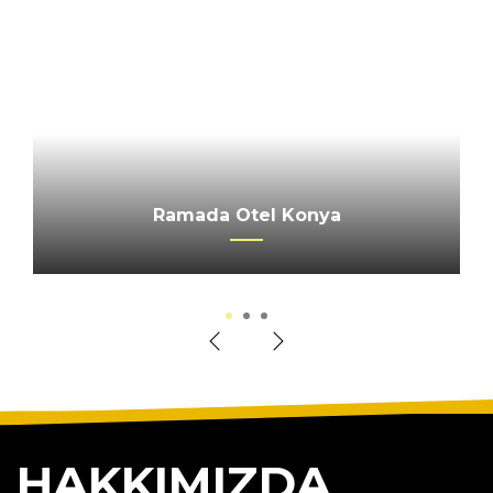
CALIMERA SERRA PALACE OTEL
Ramada Otel Konya
Merkez Ankara
1
2
3
HAKKIMIZDA