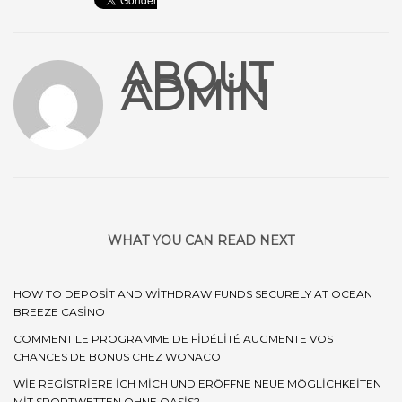
ABOUT
ADMIN
WHAT YOU CAN READ NEXT
HOW TO DEPOSIT AND WITHDRAW FUNDS SECURELY AT OCEAN
BREEZE CASINO
COMMENT LE PROGRAMME DE FIDÉLITÉ AUGMENTE VOS
CHANCES DE BONUS CHEZ WONACO
WIE REGISTRIERE ICH MICH UND ERÖFFNE NEUE MÖGLICHKEITEN
MIT SPORTWETTEN OHNE OASIS?