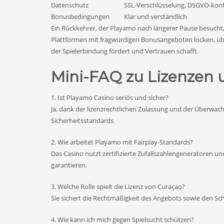
Datenschutz
SSL-Verschlüsselung, DSGVO-kon
Bonusbedingungen
Klar und verständlich
Ein Rückkehrer, der Playamo nach längerer Pause besucht,
Plattformen mit fragwürdigen Bonusangeboten locken, übe
der Spielerbindung fördert und Vertrauen schafft.
Mini-FAQ zu Lizenzen 
1. Ist Playamo Casino seriös und sicher?
Ja, dank der lizenzrechtlichen Zulassung und der Überwa
Sicherheitsstandards.
2. Wie arbeitet Playamo mit Fairplay-Standards?
Das Casino nutzt zertifizierte Zufallszahlengeneratoren u
garantieren.
3. Welche Rolle spielt die Lizenz von Curaçao?
Sie sichert die Rechtmäßigkeit des Angebots sowie den Sch
4. Wie kann ich mich gegen Spielsucht schützen?