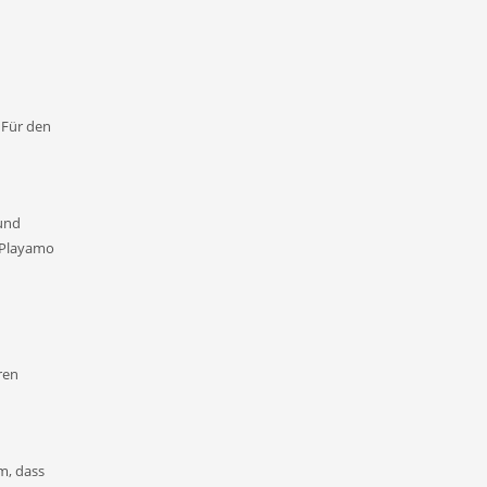
 Für den
 und
t Playamo
ren
m, dass