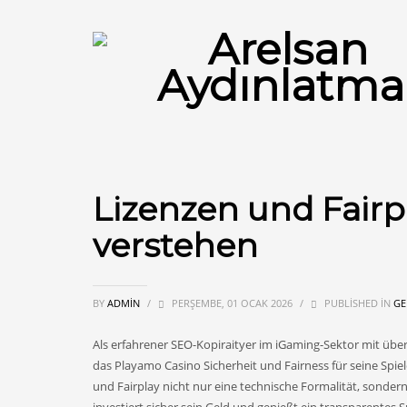
Lizenzen und Fairp
verstehen
BY
ADMIN
/
PERŞEMBE, 01 OCAK 2026
/
PUBLISHED IN
GE
Als erfahrener SEO-Kopiraityer im iGaming-Sektor mit übe
das Playamo Casino Sicherheit und Fairness für seine Spiel
und Fairplay nicht nur eine technische Formalität, sonder