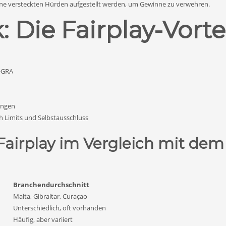
ine versteckten Hürden aufgestellt werden, um Gewinne zu verwehren.
: Die Fairplay-Vorte
COGRA
ungen
 Limits und Selbstausschluss
 Fairplay im Vergleich mit dem
Branchendurchschnitt
Malta, Gibraltar, Curaçao
Unterschiedlich, oft vorhanden
Häufig, aber variiert