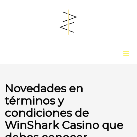
Novedades en
términos y
condiciones de
WinShark Casino que