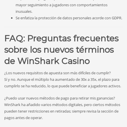
mayor seguimiento a jugadores con comportamientos
inusuales.
Se enfatiza la protección de datos personales acorde con GDPR.
FAQ: Preguntas frecuentes
sobre los nuevos términos
de WinShark Casino
¿Los nuevos requisitos de apuesta son más difíciles de cumplir?
Sí y no. Aunque el múltiplo ha aumentado de 30x a 35x, el plazo para
cumplirlo se ha reducido, lo que puede beneficiar a jugadores activos.
¿Puedo usar nuevos métodos de pago para retirar mis ganancias?
WinShark ha añadido varios métodos digitales, pero ciertos métodos
pueden tener restricciones en retiradas; siempre revisa la sección de
pagos antes de operar.