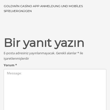
GOLDWIN CASINO APP ANMELDUNG UND MOBILES
SPIELVERGNÜGEN
Bir yanıt yazın
E-posta adresiniz yayınlanmayacak.
Gerekli alanlar
*
ile
işaretlenmişlerdir
Yorum
*