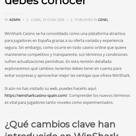
debes conocer
BY
ADMIN
/
CUMA, 23 OCAK 2026
/
PUBLISHED IN
GENEL
WinShark Casino se ha consolidado como una plataforma atractiva
para jugadores en España gracias a su oferta variada y experiencia
segura. Sin embargo, como ocurre en todo casino online que quiere
mantenerse competitivo y transparente, sus términos y condiciones
sufren actualizaciones periódicas. En esta revisión detallada
exploraremos qué cambios recientes debes tener en cuenta para
evitar sorpresas y aprovechar mejor las ventajas que ofrece WinShark.
Si aún no has visitado su web, puedes hacerlo aquí:
https://winsharkcasino-spain.com/
. Comprender los nuevos términos
es vital para jugadores tanto noveles como experimentados.
¿Qué cambios clave han