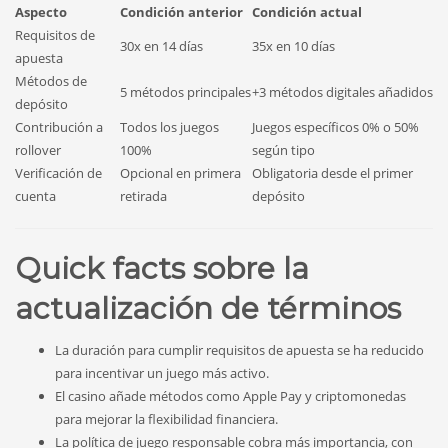
Aspecto
Condición anterior
Condición actual
Requisitos de
30x en 14 días
35x en 10 días
apuesta
Métodos de
5 métodos principales
+3 métodos digitales añadidos
depósito
Contribución a
Todos los juegos
Juegos específicos 0% o 50%
rollover
100%
según tipo
Verificación de
Opcional en primera
Obligatoria desde el primer
cuenta
retirada
depósito
Quick facts sobre la
actualización de términos
La duración para cumplir requisitos de apuesta se ha reducido
para incentivar un juego más activo.
El casino añade métodos como Apple Pay y criptomonedas
para mejorar la flexibilidad financiera.
La política de juego responsable cobra más importancia, con