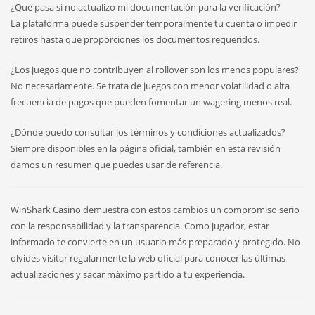
¿Qué pasa si no actualizo mi documentación para la verificación?
La plataforma puede suspender temporalmente tu cuenta o impedir
retiros hasta que proporciones los documentos requeridos.
¿Los juegos que no contribuyen al rollover son los menos populares?
No necesariamente. Se trata de juegos con menor volatilidad o alta
frecuencia de pagos que pueden fomentar un wagering menos real.
¿Dónde puedo consultar los términos y condiciones actualizados?
Siempre disponibles en la página oficial, también en esta revisión
damos un resumen que puedes usar de referencia.
WinShark Casino demuestra con estos cambios un compromiso serio
con la responsabilidad y la transparencia. Como jugador, estar
informado te convierte en un usuario más preparado y protegido. No
olvides visitar regularmente la web oficial para conocer las últimas
actualizaciones y sacar máximo partido a tu experiencia.