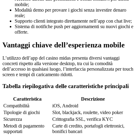
mobile;
Modalità demo per provare i giochi senza investire denaro
reale;
Supporto clienti integrato direttamente nell’app con chat live;
Sistema di notifiche push per aggiornamenti su nuovi giochi e
offerte.
Vantaggi chiave dell’esperienza mobile
L’utilizzo dell’app del casino midas presenta diversi vantaggi
concreti rispetto alla versione desktop, tra cui la comodità
dell’accesso in qualsiasi luogo, l’interfaccia personalizzata per touch
screen e tempi di caricamento ridotti.
Tabella riepilogativa delle caratteristiche principali
Caratteristica
Descrizione
Compatibilità
iOS, Android
Tipologie di giochi
Slot, blackjack, roulette, video poker
Sicurezza
Crittografia SSL, verifica KYC
Metodi di pagamento
Carte di credito, portafogli elettronici,
supportati
bonifici bancari