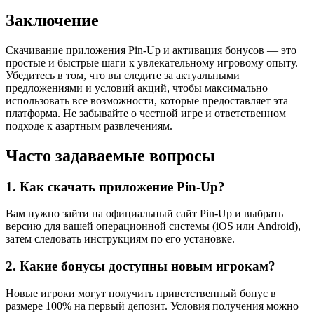
Заключение
Скачивание приложения Pin-Up и активация бонусов — это
простые и быстрые шаги к увлекательному игровому опыту.
Убедитесь в том, что вы следите за актуальными
предложениями и условий акций, чтобы максимально
использовать все возможности, которые предоставляет эта
платформа. Не забывайте о честной игре и ответственном
подходе к азартным развлечениям.
Часто задаваемые вопросы
1. Как скачать приложение Pin-Up?
Вам нужно зайти на официальный сайт Pin-Up и выбрать
версию для вашей операционной системы (iOS или Android),
затем следовать инструкциям по его установке.
2. Какие бонусы доступны новым игрокам?
Новые игроки могут получить приветственный бонус в
размере 100% на первый депозит. Условия получения можно