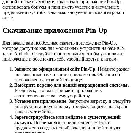
данной статье вы узнаете, как скачать приложение Pin-Up,
активировать бонусы и принимать участие в актуальных
предложениях, чтобы максимально увеличить ваш игровой
опыт.
Скачивание приложения Pin-Up
Для начала вам необходимо скачать приложение Pin-Up,
которое доступно как для мобильных устройств на базе iOS,
так и Android. Следуйте простым шагам, чтобы установить
приложение и обеспечить себе удобный доступ к играм.
Зайдите на официальный сайт Pin-Up.
Найдите раздел,
посвящённый скачиванию приложения. Обычно он
расположен на главной странице.
Выберите версию для вашей операционной системы.
Убедитесь, что вы скачиваете приложение,
соответствующее вашему устройству.
Установите приложение.
Запустите загрузку и следуйте
инструкциям по установке, отображающимся на экране
вашего устройства.
Зарегистрируйтесь или войдите в существующий
аккаунт.
После запуска приложения вам будет
предложено создать новый аккаунт или войти в уже