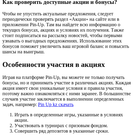
Как проверить доступные акции и бонусы?
Чтобы не упустить актуальные предложения, следует
периодически проверять раздел «Акции» на сайте или в
приложении Pin-Up. Там вы найдете всю информацию о
текущих бонусах, акциях и условиях их получения. Также
стоит подписаться на рассылку новостей, чтобы первыми
узнавать о выгодных предложениях. Использование этих
бонусов поможет увеличить ваш игровой баланс и повысить
шансы на выигрыш.
Особенности участия в акциях
Играя на платформе Pin-Up, вы можете не только получать
бонусы, но и принимать участие в различных акциях. Каждая
акция имеет свои уникальные условия и правила участия,
поэтому важно ознакомляться с ними заранее. В большинстве
случаев участие заключается в выполнении определенных
задач, например:
Pin Up kz скачать
Играть в определенные игры, указанные в условиях
акции.
Участвовать в турнирах с призовым фондом.
Совершить ряд депозитов в указанные сроки.