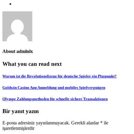
About
admlnlx
What you can read next
Warum ist die Revolutionslizenz für deutsche Spieler ein Pluspunkt?
Goldwin Casino App Anmeldung und mobiles Spielvergnügen
Olympe Zahlungsmethoden für schnelle sichere Transaktionen
Bir yanıt yazın
E-posta adresiniz yayınlanmayacak.
Gerekli alanlar
*
ile
işaretlenmişlerdir