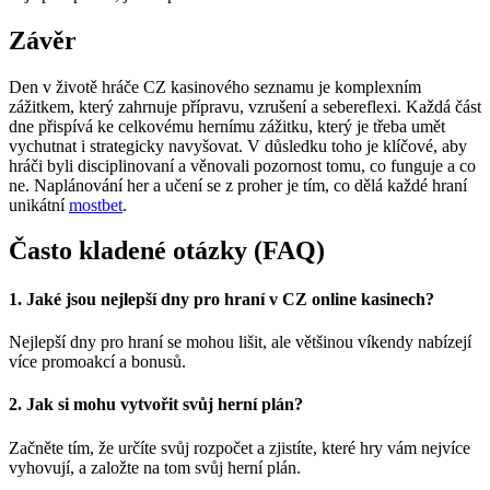
Závěr
Den v životě hráče CZ kasinového seznamu je komplexním
zážitkem, který zahrnuje přípravu, vzrušení a sebereflexi. Každá část
dne přispívá ke celkovému hernímu zážitku, který je třeba umět
vychutnat i strategicky navyšovat. V důsledku toho je klíčové, aby
hráči byli disciplinovaní a věnovali pozornost tomu, co funguje a co
ne. Naplánování her a učení se z proher je tím, co dělá každé hraní
unikátní
mostbet
.
Často kladené otázky (FAQ)
1. Jaké jsou nejlepší dny pro hraní v CZ online kasinech?
Nejlepší dny pro hraní se mohou lišit, ale většinou víkendy nabízejí
více promoakcí a bonusů.
2. Jak si mohu vytvořit svůj herní plán?
Začněte tím, že určíte svůj rozpočet a zjistíte, které hry vám nejvíce
vyhovují, a založte na tom svůj herní plán.