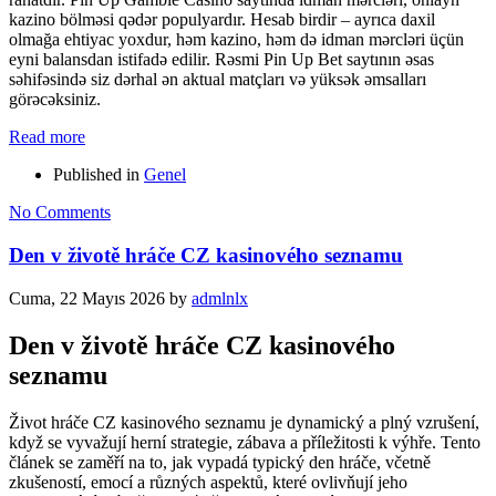
kazino bölməsi qədər populyardır. Hesab birdir – ayrıca daxil
olmağa ehtiyac yoxdur, həm kazino, həm də idman mərcləri üçün
eyni balansdan istifadə edilir. Rəsmi Pin Up Bet saytının əsas
səhifəsində siz dərhal ən aktual matçları və yüksək əmsalları
görəcəksiniz.
Read more
Published in
Genel
No Comments
Den v životě hráče CZ kasinového seznamu
Cuma, 22 Mayıs 2026
by
admlnlx
Den v životě hráče CZ kasinového
seznamu
Život hráče CZ kasinového seznamu je dynamický a plný vzrušení,
když se vyvažují herní strategie, zábava a příležitosti k výhře. Tento
článek se zaměří na to, jak vypadá typický den hráče, včetně
zkušeností, emocí a různých aspektů, které ovlivňují jeho