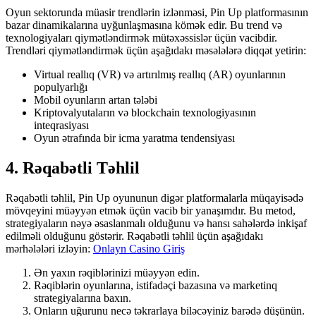
Oyun sektorunda müasir trendlərin izlənməsi, Pin Up platformasının
bazar dinamikalarına uyğunlaşmasına kömək edir. Bu trend və
texnologiyaları qiymətləndirmək mütəxəssislər üçün vacibdir.
Trendləri qiymətləndirmək üçün aşağıdakı məsələlərə diqqət yetirin:
Virtual reallıq (VR) və artırılmış reallıq (AR) oyunlarının
populyarlığı
Mobil oyunların artan tələbi
Kriptovalyutaların və blockchain texnologiyasının
inteqrasiyası
Oyun ətrafında bir icma yaratma tendensiyası
4. Rəqabətli Təhlil
Rəqabətli təhlil, Pin Up oyununun digər platformalarla müqayisədə
mövqeyini müəyyən etmək üçün vacib bir yanaşımdır. Bu metod,
strategiyaların nəyə əsaslanmalı olduğunu və hansı sahələrdə inkişaf
edilməli olduğunu göstərir. Rəqabətli təhlil üçün aşağıdakı
mərhələləri izləyin:
Onlayn Casino Giriş
Ən yaxın rəqiblərinizi müəyyən edin.
Rəqiblərin oyunlarına, istifadəçi bazasına və marketinq
strategiyalarına baxın.
Onların uğurunu necə təkrarlaya biləcəyiniz barədə düşünün.