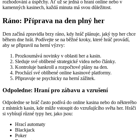
rozhodování a úspěchy. Ať už se jedná o hraní online nebo v
kamenných kasinech, každá minuta má svou důležitost.
Ráno: Příprava na den plný her
Den začíná zpravidla brzy ráno, kdy hráč plánuje, jaký typ her chce
během dne hrát. Podívejte se na běžné kroky, které hráč provádí,
aby se připravil na herní výzvy:
Prozkoumává novinky v oblasti her a kasin.
Sleduje své oblíbené strategické videa nebo články.
Kontroluje bankroll a rozpočtové plány na den.
Prochází své oblíbené online kasinové platformy.
Připravuje se psychicky na herní zážitek.
Odpoledne: Hraní pro zábavu a vzrušení
Odpoledne se hráč často podívá do online kasina nebo do některého
z místních kasin, kde může vstoupit do vzrušujícího světa her. Hráči
si vybírají různé typy her, jako jsou:
Hrací automaty
Blackjack
Poker