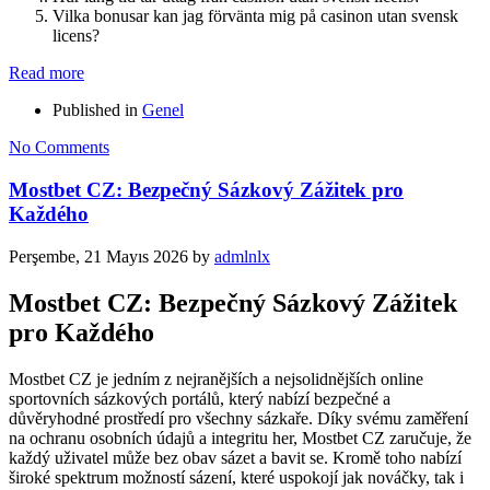
Vilka bonusar kan jag förvänta mig på casinon utan svensk
licens?
Read more
Published in
Genel
No Comments
Mostbet CZ: Bezpečný Sázkový Zážitek pro
Každého
Perşembe, 21 Mayıs 2026
by
admlnlx
Mostbet CZ: Bezpečný Sázkový Zážitek
pro Každého
Mostbet CZ je jedním z nejranějších a nejsolidnějších online
sportovních sázkových portálů, který nabízí bezpečné a
důvěryhodné prostředí pro všechny sázkaře. Díky svému zaměření
na ochranu osobních údajů a integritu her, Mostbet CZ zaručuje, že
každý uživatel může bez obav sázet a bavit se. Kromě toho nabízí
široké spektrum možností sázení, které uspokojí jak nováčky, tak i