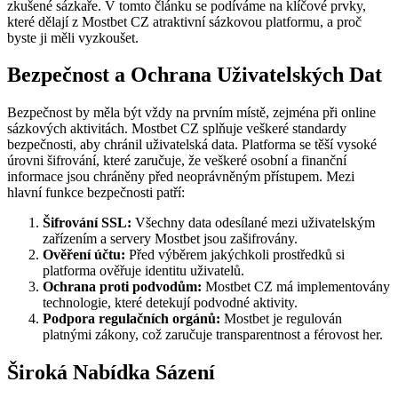
zkušené sázkaře. V tomto článku se podíváme na klíčové prvky,
které dělají z Mostbet CZ atraktivní sázkovou platformu, a proč
byste ji měli vyzkoušet.
Bezpečnost a Ochrana Uživatelských Dat
Bezpečnost by měla být vždy na prvním místě, zejména při online
sázkových aktivitách. Mostbet CZ splňuje veškeré standardy
bezpečnosti, aby chránil uživatelská data. Platforma se těší vysoké
úrovni šifrování, které zaručuje, že veškeré osobní a finanční
informace jsou chráněny před neoprávněným přístupem. Mezi
hlavní funkce bezpečnosti patří:
Šifrování SSL:
Všechny data odesílané mezi uživatelským
zařízením a servery Mostbet jsou zašifrovány.
Ověření účtu:
Před výběrem jakýchkoli prostředků si
platforma ověřuje identitu uživatelů.
Ochrana proti podvodům:
Mostbet CZ má implementovány
technologie, které detekují podvodné aktivity.
Podpora regulačních orgánů:
Mostbet je regulován
platnými zákony, což zaručuje transparentnost a férovost her.
Široká Nabídka Sázení