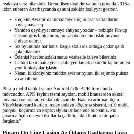
reaksiya verə bilərsiniz. Brend lisenziyalıdır və buna görə də 2016-cı
ildən etibarən Azərbaycanda qanuni şəkildə fəaliyyət göstərir.
Heç kim Aviator-da ölməz fayda üçün əsər variantlarını
paylaşmayacaq.
Yenidən qeydiyyat etməyə ehtiyac yoxdur – tətbiqdə Pin-up
Casino giriş bloklanmır, bu səbəbdən daim işlək ünvana
ehtiyac qalmır.
Siz oyununda hər hansı başqa slotlarda olduğu qədər qalib
gələ bilərsiniz.
Ödənişi hesabınızdakı status vasitəsilə izləyə bilərsiniz.
Tətbiqi təxminən ayda 1 dəfə yeniləmək lazımdır ki, bütün en
yeni funksiyalar işləsin.
Nişanı kliklədiyiniz müddət aviator oyunu iki rejimdə pulsuz
və əməli pul.
Pin-up mobil tətbiqi yalnız Android üçün APK formatında
mövcuddur. APK faylını rəsmi saytdan, mobil brauzerdən aktual
ünvana daxil olaraq yükləmək lazımdır. Balansı artırmaq üçün
Visa/Mastercard kartları, mpay onlayn köçürmə sistemi, m10 mobil
pulqabı, köçürmə və kriptovalyuta istifadə edə bilərsiniz. Pul
çıxarma üçün də eyni üsullar keçərlidir, lakin limitlər bir qədər
fərqlənir.”
Pin-up On Line Casino Az Ödəniş Üsullarına Görə