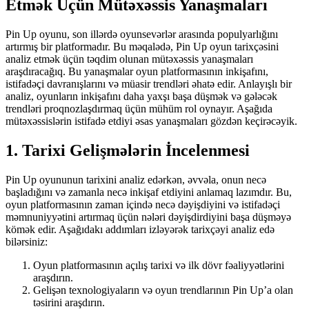
Etmək Üçün Mütəxəssis Yanaşmaları
Pin Up oyunu, son illərdə oyunsevərlər arasında populyarlığını
artırmış bir platformadır. Bu məqalədə, Pin Up oyun tarixçəsini
analiz etmək üçün təqdim olunan mütəxəssis yanaşmaları
araşdıracağıq. Bu yanaşmalar oyun platformasının inkişafını,
istifadəçi davranışlarını və müasir trendləri əhatə edir. Anlayışlı bir
analiz, oyunların inkişafını daha yaxşı başa düşmək və gələcək
trendləri proqnozlaşdırmaq üçün mühüm rol oynayır. Aşağıda
mütəxəssislərin istifadə etdiyi əsas yanaşmaları gözdən keçirəcəyik.
1. Tarixi Gelişmələrin İncelenmesi
Pin Up oyununun tarixini analiz edərkən, əvvəla, onun necə
başladığını və zamanla necə inkişaf etdiyini anlamaq lazımdır. Bu,
oyun platformasının zaman içində necə dəyişdiyini və istifadəçi
məmnuniyyətini artırmaq üçün nələri dəyişdirdiyini başa düşməyə
kömək edir. Aşağıdakı addımları izləyərək tarixçəyi analiz edə
bilərsiniz:
Oyun platformasının açılış tarixi və ilk dövr fəaliyyətlərini
araşdırın.
Gelişən texnologiyaların və oyun trendlarının Pin Up’a olan
təsirini araşdırın.