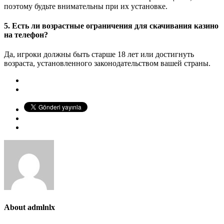
поэтому будьте внимательны при их установке.
5. Есть ли возрастные ограничения для скачивания казино
на телефон?
Да, игроки должны быть старше 18 лет или достигнуть
возраста, установленного законодательством вашей страны.
About
admlnlx