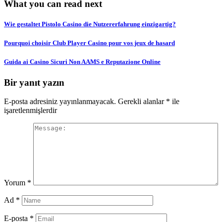
What you can read next
Wie gestaltet Pistolo Casino die Nutzererfahrung einzigartig?
Pourquoi choisir Club Player Casino pour vos jeux de hasard
Guida ai Casino Sicuri Non AAMS e Reputazione Online
Bir yanıt yazın
E-posta adresiniz yayınlanmayacak.
Gerekli alanlar
*
ile
işaretlenmişlerdir
Yorum
*
Ad
*
E-posta
*