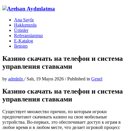
Ana Sayfa
Hakkımızda
Ürünler
Referanslarımız
E-Katalog
İletişim
Казино скачать на телефон и система
управления ставками
by
admlnlx
/
Salı, 19 Mayıs 2026
/
Published in
Genel
Казино скачать на телефон и система
управления ставками
Существует множество причин, по которым игроки
предпочитают скачивать казино на свои мобильные
устройства. Во-первых, это обеспечивает доступ к играм в
любое время и в любом месте, что делает игровой процесс