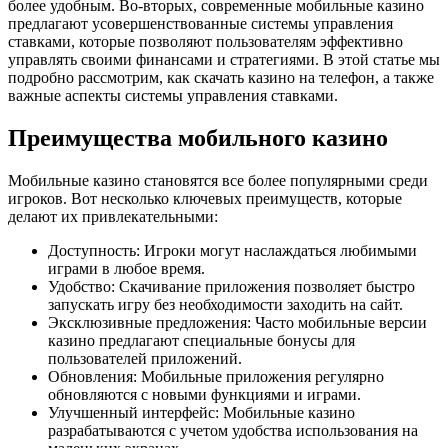
более удобным. Во-вторых, современные мобильные казино
предлагают усовершенствованные системы управления
ставками, которые позволяют пользователям эффективно
управлять своими финансами и стратегиями. В этой статье мы
подробно рассмотрим, как скачать казино на телефон, а также
важные аспекты системы управления ставками.
Преимущества мобильного казино
Мобильные казино становятся все более популярными среди
игроков. Вот несколько ключевых преимуществ, которые
делают их привлекательными:
Доступность: Игроки могут наслаждаться любимыми
играми в любое время.
Удобство: Скачивание приложения позволяет быстро
запускать игру без необходимости заходить на сайт.
Эксклюзивные предложения: Часто мобильные версии
казино предлагают специальные бонусы для
пользователей приложений.
Обновления: Мобильные приложения регулярно
обновляются с новыми функциями и играми.
Улучшенный интерфейс: Мобильные казино
разрабатываются с учетом удобства использования на