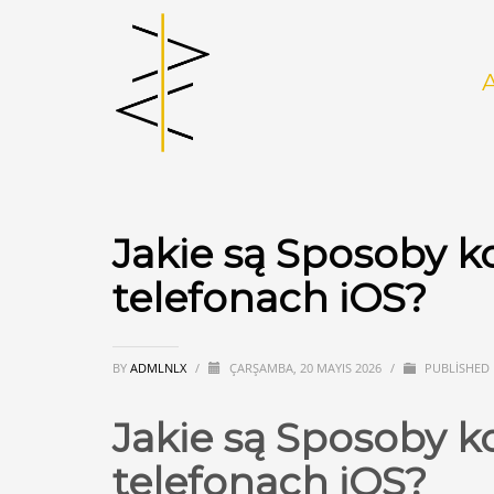
Jakie są Sposoby k
telefonach iOS?
BY
ADMLNLX
/
ÇARŞAMBA, 20 MAYIS 2026
/
PUBLISHED 
Jakie są Sposoby k
telefonach iOS?