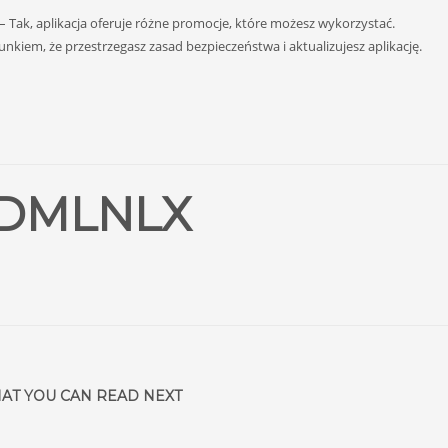
– Tak, aplikacja oferuje różne promocje, które możesz wykorzystać.
nkiem, że przestrzegasz zasad bezpieczeństwa i aktualizujesz aplikację.
DMLNLX
AT YOU CAN READ NEXT