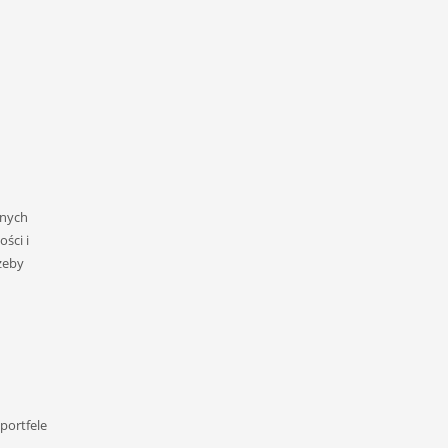
pnych
ści i
zeby
portfele