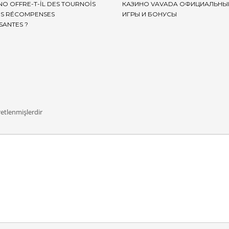
NO OFFRE-T-IL DES TOURNOIS
КАЗИНО VAVADA ОФИЦИАЛЬНЫ
ES RÉCOMPENSES
ИГРЫ И БОНУСЫ
SANTES ?
retlenmişlerdir