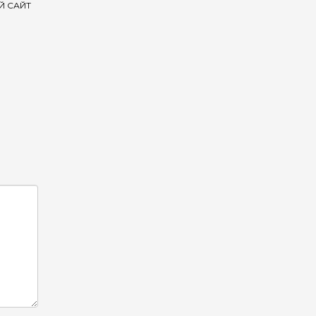
Й САЙТ